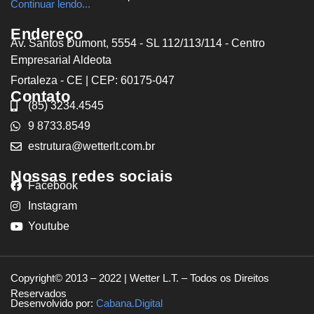
Continuar lendo...
Endereço
Av. Santos Dumont, 5554 - SL 112/113/114 - Centro
Empresarial Aldeota
Fortaleza - CE | CEP: 60175-047
Contato
(85) 3234.4545
9 8733.8549
estrutura@wetterlt.com.br
Nossas redes sociais
Facebook
Instagram
Youtube
Copyright© 2013 – 2022 | Wetter L.T. – Todos os Direitos
Reservados
Desenvolvido por:
Cabana.Digital