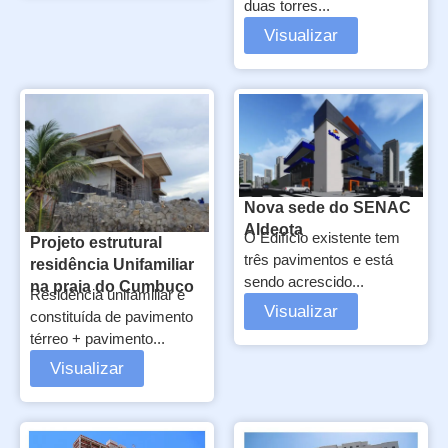
duas torres...
Visualizar
Nova sede do SENAC
Aldeota
O Edifício existente tem
Projeto estrutural
três pavimentos e está
residência Unifamiliar
sendo acrescido...
na praia do Cumbuco
Residência unifamiliar é
Visualizar
constituída de pavimento
térreo + pavimento...
Visualizar