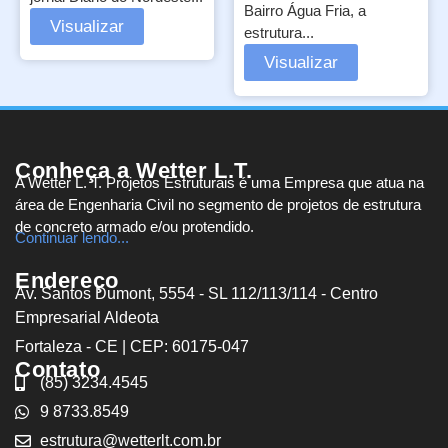
Bairro Água Fria, a
Visualizar
estrutura...
Visualizar
Conheça a Wetter L.T.
A Wetter L. T. Projetos Estruturais é uma Empresa que atua na
área de Engenharia Civil no segmento de projetos de estrutura
de concreto armado e/ou protendido.
Continuar lendo...
Endereço
Av. Santos Dumont, 5554 - SL 112/113/114 - Centro
Empresarial Aldeota
Fortaleza - CE | CEP: 60175-047
Contato
(85) 3234.4545
9 8733.8549
estrutura@wetterlt.com.br