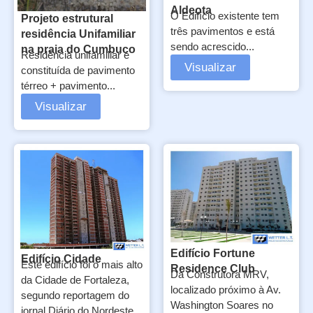
Aldeota
O Edifício existente tem
Projeto estrutural
três pavimentos e está
residência Unifamiliar
sendo acrescido...
na praia do Cumbuco
Residência unifamiliar é
Visualizar
constituída de pavimento
térreo + pavimento...
Visualizar
Edifício Fortune
Edifício Cidade
Este edifício foi o mais alto
Residence Club
Da Construtora MRV,
da Cidade de Fortaleza,
localizado próximo à Av.
segundo reportagem do
Washington Soares no
jornal Diário do Nordeste...