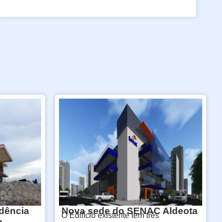
idência
Nova sede do SENAC Aldeota
O Edifício existente tem três
o