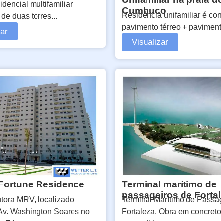
sidencial multifamiliar
Cumbuco
Residência unifamiliar é con
 de duas torres...
pavimento térreo + pavimento
zar
Visualizar
 Fortune Residence
Terminal marítimo de
passageiros de Forta
tora MRV, localizado
Terminal Marítimo de Passa
Av. Washington Soares no
Fortaleza. Obra em concreto