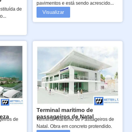
pavimentos e está sendo acrescido...
stituída de
Visualizar
...
Terminal marítimo de
leza
passageiros de Natal
geiros de
Terminal Marítimo de Passageiros de
Natal. Obra em concreto protendido.