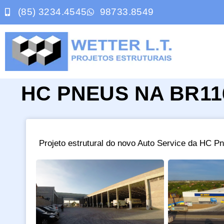
(85) 3234.4545
98733.8549
HC PNEUS NA BR11
Projeto estrutural do novo Auto Service da HC P