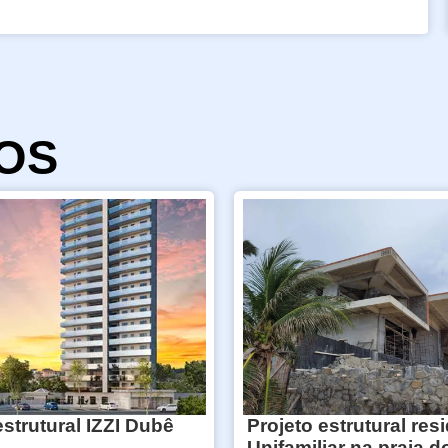
OS
estrutural IZZI Dubê
Projeto estrutural res
Unifamiliar na praia d