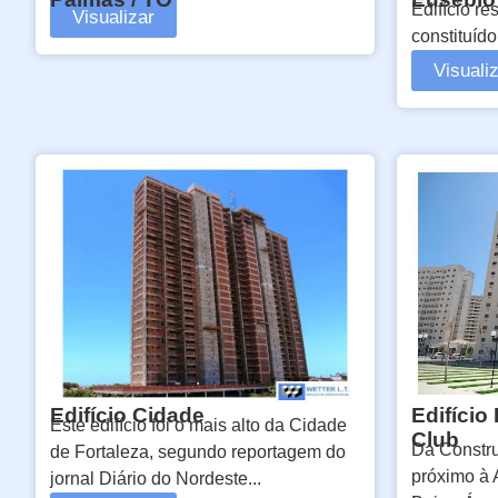
Edifício re
Visualizar
constituído
Visuali
Edifício Cidade
Edifício
Este edifício foi o mais alto da Cidade
Club
Da Constru
de Fortaleza, segundo reportagem do
próximo à 
jornal Diário do Nordeste...