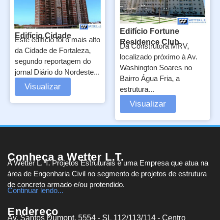
Edifício Fortune
Edifício Cidade
Este edifício foi o mais alto
Residence Club
Da Construtora MRV,
da Cidade de Fortaleza,
localizado próximo à Av.
segundo reportagem do
Washington Soares no
jornal Diário do Nordeste...
Bairro Água Fria, a
Visualizar
estrutura...
Visualizar
Conheça a Wetter L.T.
A Wetter L. T. Projetos Estruturais é uma Empresa que atua na
área de Engenharia Civil no segmento de projetos de estrutura
de concreto armado e/ou protendido.
Continuar lendo...
Endereço
Av. Santos Dumont, 5554 - SL 112/113/114 - Centro