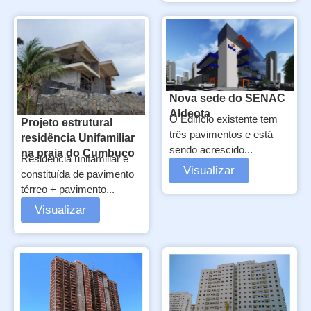
Nova sede do SENAC
Aldeota
O Edifício existente tem
Projeto estrutural
três pavimentos e está
residência Unifamiliar
sendo acrescido...
na praia do Cumbuco
Residência unifamiliar é
Visualizar
constituída de pavimento
térreo + pavimento...
Visualizar